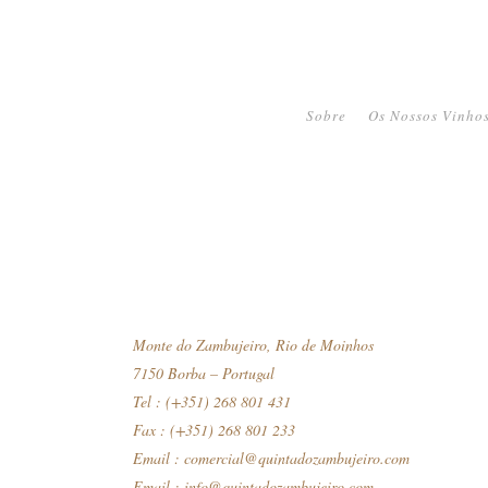
Sobre
Os Nossos Vinho
Monte do Zambujeiro, Rio de Moinhos
7150 Borba – Portugal
Tel : (+351) 268 801 431
Fax : (+351) 268 801 233
Email :
comercial@quintadozambujeiro.com
Email :
info@quintadozambujeiro.com