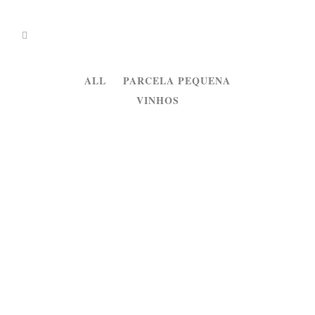
ALL
PARCELA PEQUENA
VINHOS
13
Monte Do Zambujeiro
Dez
Tinto...
18
Parcela Pequena
Jun