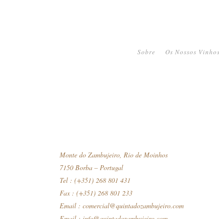
Sobre
Os Nossos Vinho
Monte do Zambujeiro, Rio de Moinhos
7150 Borba – Portugal
Tel : (+351) 268 801 431
Fax : (+351) 268 801 233
Email :
comercial@quintadozambujeiro.com
Email :
info@quintadozambujeiro.com